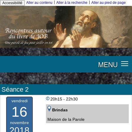
|
|
Aller au contenu
Aller à la recherche
Aller au pied de page
Accessibilité
MENU
Séance 2
20h15 - 22h30
vendredi
16
Brindas
Maison de la Parole
novembre
2018