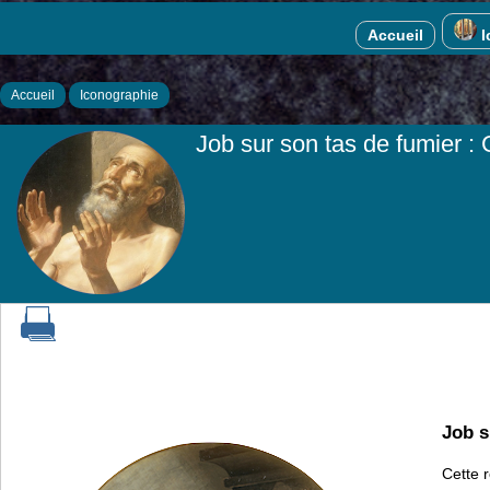
Accueil
I
Accueil
Iconographie
Job sur son tas de fumier :
Job s
Cette r