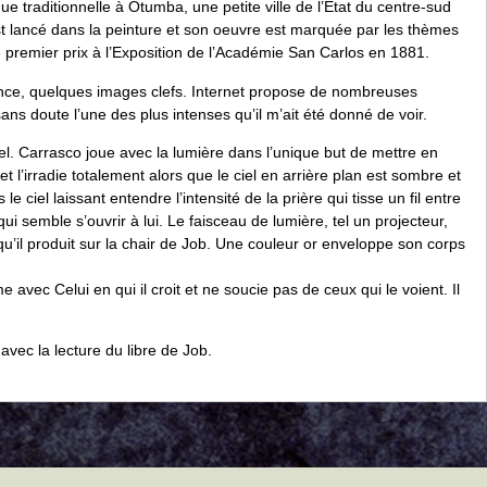
 traditionnelle à Otumba, une petite ville de l’État du centre-sud
est lancé dans la peinture et son oeuvre est marquée par les thèmes
e premier prix à l’Exposition de l’Académie San Carlos en 1881.
biance, quelques images clefs. Internet propose de nombreuses
ns doute l’une des plus intenses qu’il m’ait été donné de voir.
iel. Carrasco joue avec la lumière dans l’unique but de mettre en
 l’irradie totalement alors que le ciel en arrière plan est sombre et
ciel laissant entendre l’intensité de la prière qui tisse un fil entre
qui semble s’ouvrir à lui. Le faisceau de lumière, tel un projecteur,
 qu’il produit sur la chair de Job. Une couleur or enveloppe son corps
e avec Celui en qui il croit et ne soucie pas de ceux qui le voient. Il
vec la lecture du libre de Job.