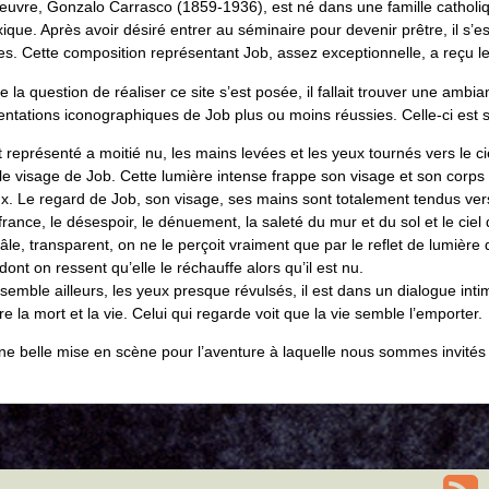
oeuvre, Gonzalo Carrasco (1859-1936), est né dans une famille catholique
ique. Après avoir désiré entrer au séminaire pour devenir prêtre, il s’
ues. Cette composition représentant Job, assez exceptionnelle, a reçu l
e la question de réaliser ce site s’est posée, il fallait trouver une am
ntations iconographiques de Job plus ou moins réussies. Celle-ci est sa
 représenté a moitié nu, les mains levées et les yeux tournés vers le c
le visage de Job. Cette lumière intense frappe son visage et son corps et
. Le regard de Job, son visage, ses mains sont totalement tendus vers le 
france, le désespoir, le dénuement, la saleté du mur et du sol et le ciel 
âle, transparent, on ne le perçoit vraiment que par le reflet de lumière
 dont on ressent qu’elle le réchauffe alors qu’il est nu.
 semble ailleurs, les yeux presque révulsés, il est dans un dialogue intim
re la mort et la vie. Celui qui regarde voit que la vie semble l’emporter.
une belle mise en scène pour l’aventure à laquelle nous sommes invités a