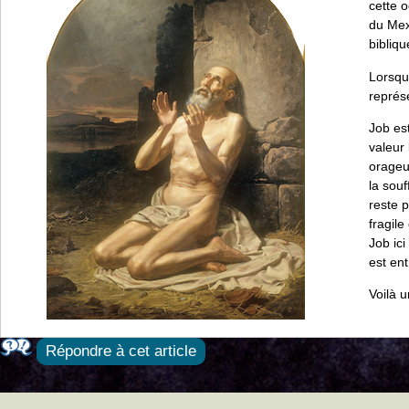
cette 
du Mex
bibliq
Lorsqu
représe
Job est
valeur 
orageux
la souf
reste p
fragile
Job ici
est ent
Voilà 
Répondre à cet article