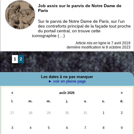
Job assis sur le parvis de Notre Dame de
Paris
Sur le parvis de Notre Dame de Paris, sur l’un
des contreforts principal de la façade tout proche
du portail central, on trouve cette
iconographie (…)
Article mis en ligne le
7 avril 2019
dernière modification le 8 octobre 2023
1
2
Les dates à ne pas manquer
► voir en pleine page
«
août 2026
»
l.
m.
m.
j.
v.
s.
d.
27
28
29
30
31
1
2
3
4
5
6
7
8
9