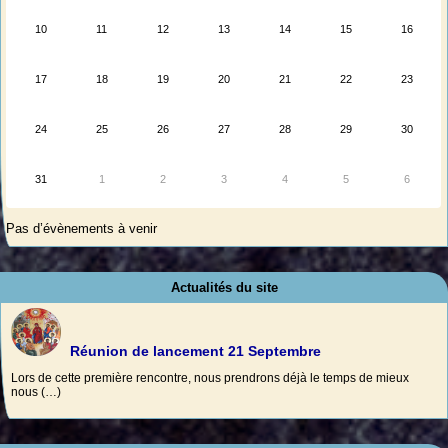
10
11
12
13
14
15
16
17
18
19
20
21
22
23
24
25
26
27
28
29
30
31
1
2
3
4
5
6
Pas d’évènements à venir
Actualités du site
Réunion de lancement 21 Septembre
Lors de cette première rencontre, nous prendrons déjà le temps de mieux
nous (…)