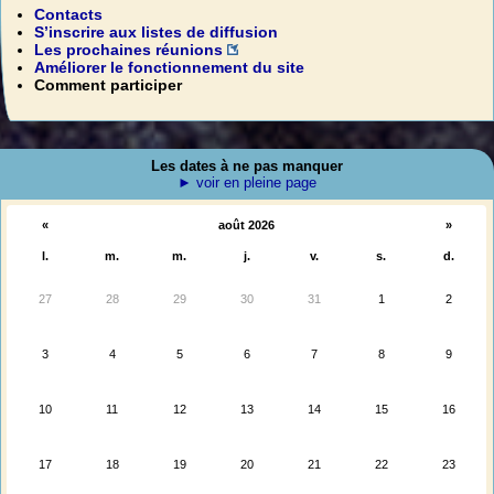
Contacts
S’inscrire aux listes de diffusion
Les prochaines réunions
Améliorer le fonctionnement du site
Comment participer
Les dates à ne pas manquer
► voir en pleine page
«
août 2026
»
l.
m.
m.
j.
v.
s.
d.
27
28
29
30
31
1
2
3
4
5
6
7
8
9
10
11
12
13
14
15
16
17
18
19
20
21
22
23